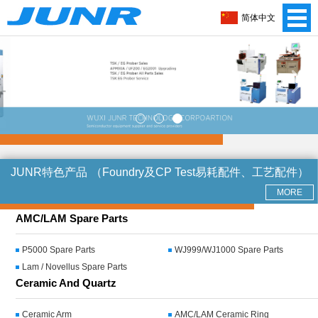
简体中文
JUNR特色产品
（Foundry及CP Test易耗配件、工艺配件）
MORE
AMC/LAM Spare Parts
P5000 Spare Parts
WJ999/WJ1000 Spare Parts
Lam / Novellus Spare Parts
Ceramic And Quartz
Ceramic Arm
AMC/LAM Ceramic Ring