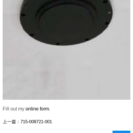
Fill out my
online form
.
上一篇：
715-008721-001