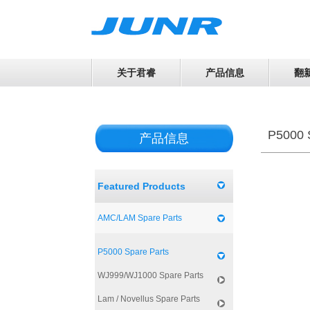
关于君睿
产品信息
翻
P5000 
产品信息
Featured Products
AMC/LAM Spare Parts
P5000 Spare Parts
WJ999/WJ1000 Spare Parts
Lam / Novellus Spare Parts