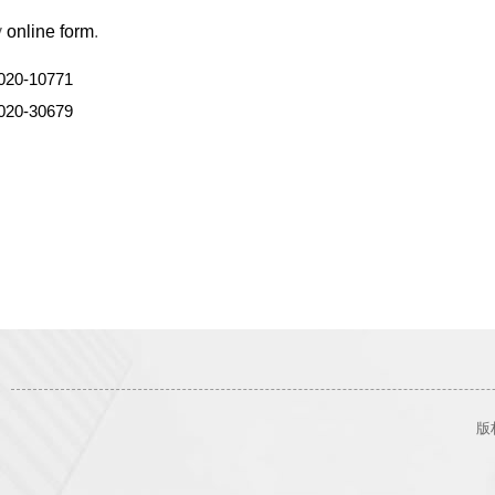
y
online form
.
020-10771
020-30679
版