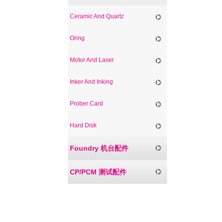
Ceramic And Quartz
Oring
Motor And Laser
Inker And Inking
Prober Card
Hard Disk
Foundry 机台配件
CP/PCM 测试配件