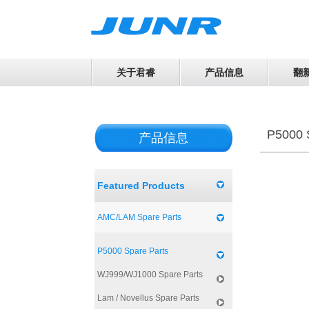
关于君睿
产品信息
翻
P5000 
产品信息
Featured Products
AMC/LAM Spare Parts
P5000 Spare Parts
WJ999/WJ1000 Spare Parts
Lam / Novellus Spare Parts