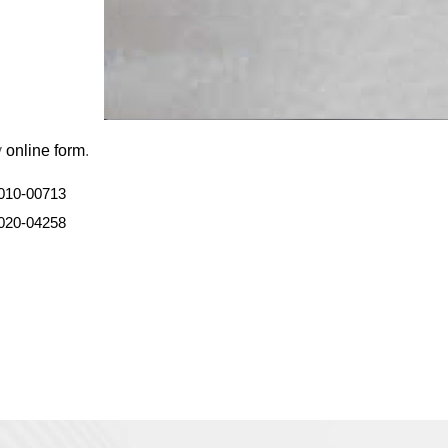
y
online form
.
010-00713
020-04258