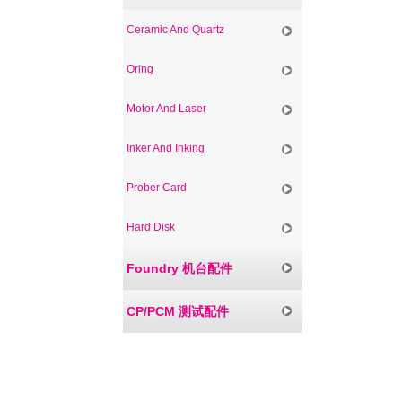
Ceramic And Quartz
Oring
Motor And Laser
Inker And Inking
Prober Card
Hard Disk
Foundry 机台配件
CP/PCM 测试配件