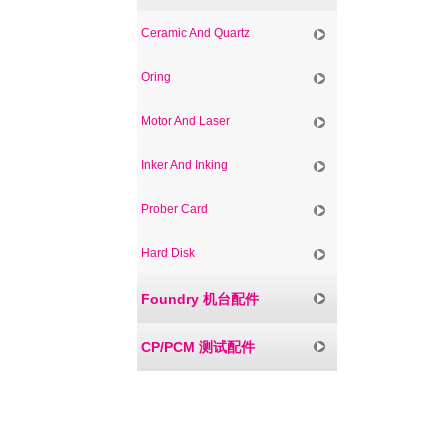
Ceramic And Quartz
Oring
Motor And Laser
Inker And Inking
Prober Card
Hard Disk
Foundry 机台配件
CP/PCM 测试配件