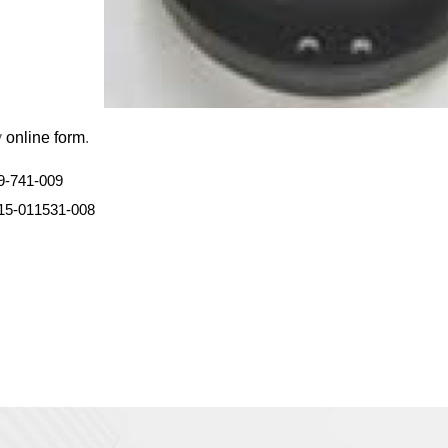
y
online form
.
9-741-009
15-011531-008