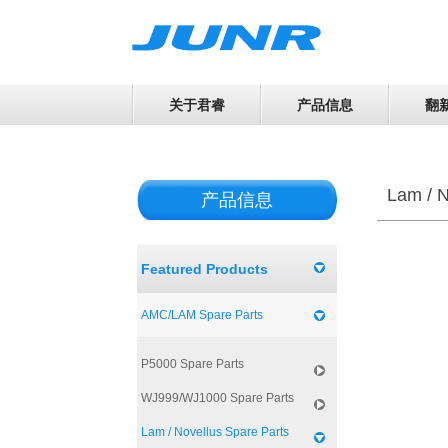
关于君睿
产品信息
翻
Lam / N
产品信息
Featured Products
AMC/LAM Spare Parts
P5000 Spare Parts
WJ999/WJ1000 Spare Parts
Lam / Novellus Spare Parts