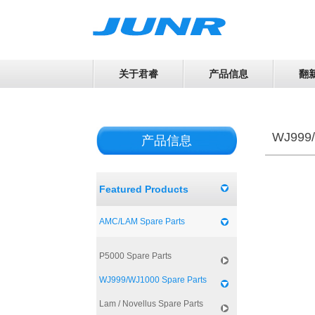
关于君睿
产品信息
翻
WJ999/
产品信息
Featured Products
AMC/LAM Spare Parts
P5000 Spare Parts
WJ999/WJ1000 Spare Parts
Lam / Novellus Spare Parts