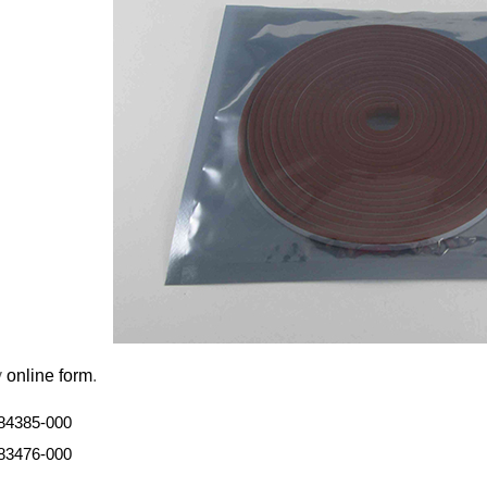
y
online form
.
84385-000
83476-000