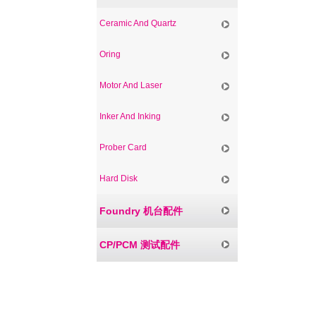
Ceramic And Quartz
Oring
Motor And Laser
Inker And Inking
Prober Card
Hard Disk
Foundry 机台配件
CP/PCM 测试配件