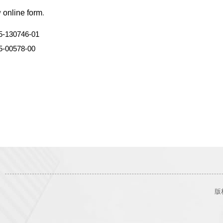
y
online form
.
5-130746-01
5-00578-00
版