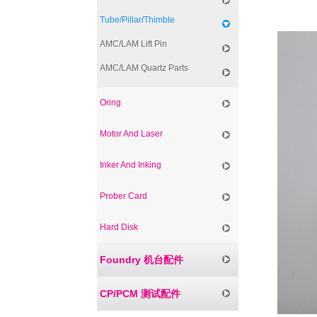
Tube/Pillar/Thimble
AMC/LAM Lift Pin
AMC/LAM Quartz Parts
Oring
Motor And Laser
Inker And Inking
Prober Card
Hard Disk
Foundry 机台配件
CP/PCM 测试配件