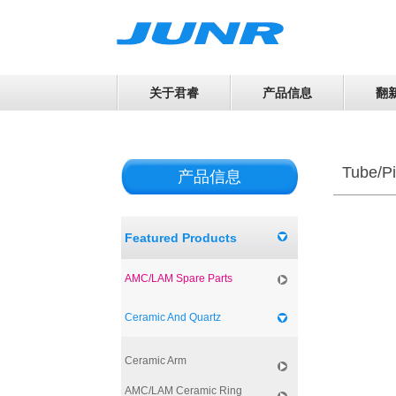
关于君睿
产品信息
翻
Tube/Pi
产品信息
Featured Products
AMC/LAM Spare Parts
Ceramic And Quartz
Ceramic Arm
AMC/LAM Ceramic Ring