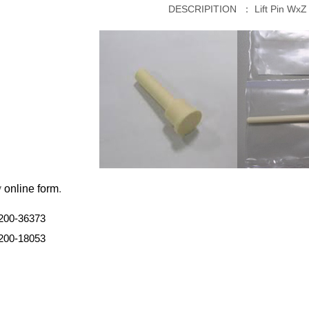
DESCRIPITION ：
Lift Pin WxZ
y
online form
.
200-36373
200-18053