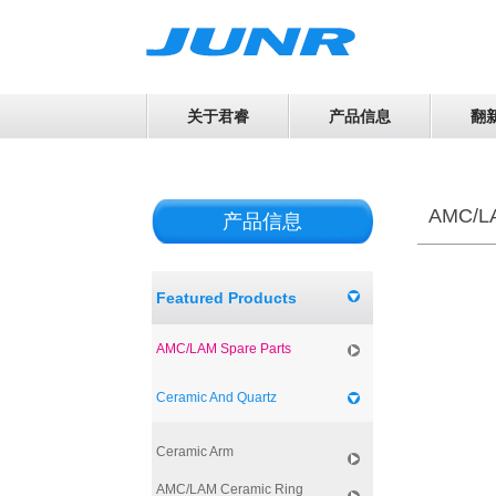
关于君睿
产品信息
翻
AMC/LA
产品信息
Featured Products
AMC/LAM Spare Parts
Ceramic And Quartz
Ceramic Arm
AMC/LAM Ceramic Ring