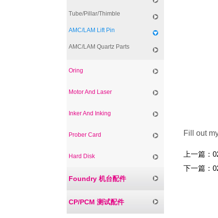
Tube/Pillar/Thimble
AMC/LAM Lift Pin
AMC/LAM Quartz Parts
Oring
Motor And Laser
Inker And Inking
Fill out m
Prober Card
上一篇：
0
Hard Disk
下一篇：
0
Foundry 机台配件
CP/PCM 测试配件