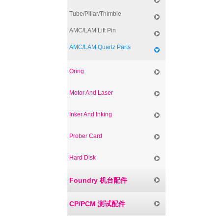
Tube/Pillar/Thimble
AMC/LAM Lift Pin
AMC/LAM Quartz Parts
Oring
Motor And Laser
Inker And Inking
Prober Card
Hard Disk
Foundry 机台配件
CP/PCM 测试配件