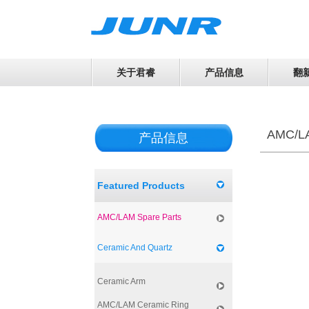
关于君睿
产品信息
翻
AMC/LA
产品信息
Featured Products
AMC/LAM Spare Parts
Ceramic And Quartz
Ceramic Arm
AMC/LAM Ceramic Ring