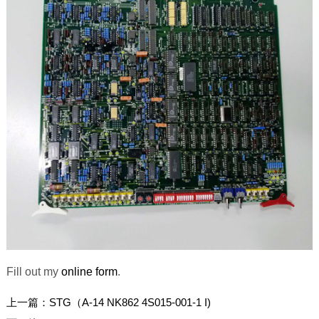
Fill out my
online form
.
上一篇：
STG（A-14 NK862 4S015-001-1 I)