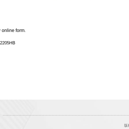
y
online form
.
2205HB
版