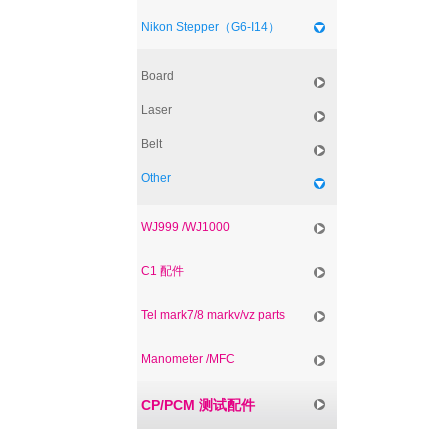
Nikon Stepper（G6-I14）
Board
Laser
Belt
Other
WJ999 /WJ1000
C1 配件
Tel mark7/8 markv/vz parts
Manometer /MFC
CP/PCM 测试配件