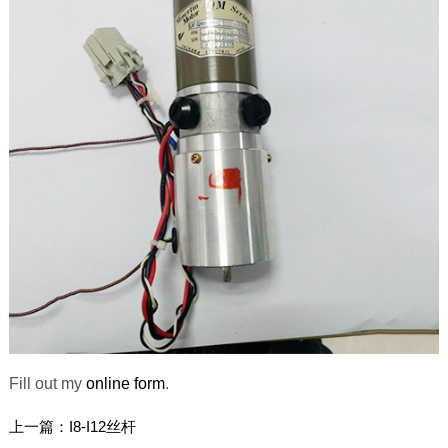
Fill out my
online form
.
上一篇：
I8-I12丝杆