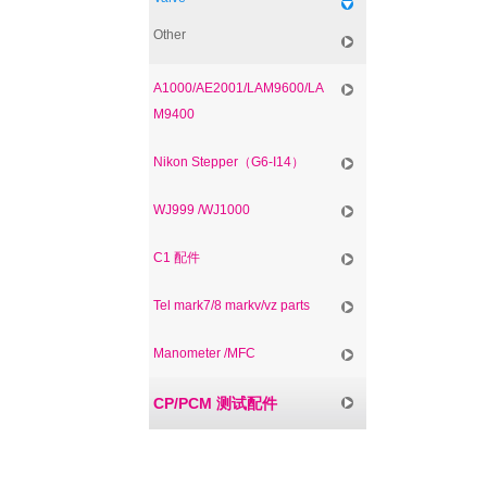
Other
A1000/AE2001/LAM9600/LA
M9400
Nikon Stepper（G6-I14）
WJ999 /WJ1000
C1 配件
Tel mark7/8 markv/vz parts
Manometer /MFC
CP/PCM 测试配件