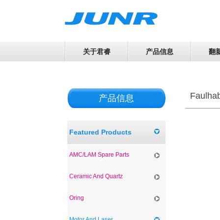
关于君睿
产品信息
翻
Faulhab
产品信息
Featured Products
AMC/LAM Spare Parts
Ceramic And Quartz
Oring
Motor And Laser