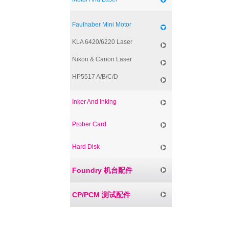
Faulhaber Mini Motor
KLA 6420/6220 Laser
Nikon & Canon Laser
HP5517 A/B/C/D
Inker And Inking
Prober Card
Hard Disk
Foundry 机台配件
CP/PCM 测试配件