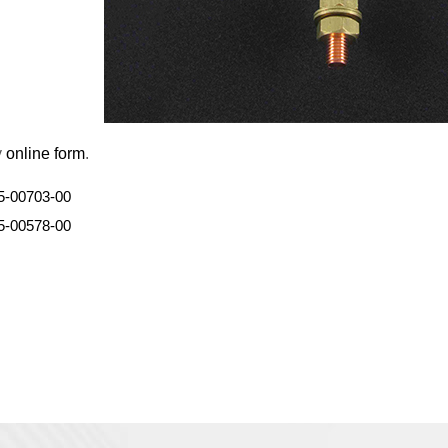
y
online form
.
5-00703-00
5-00578-00