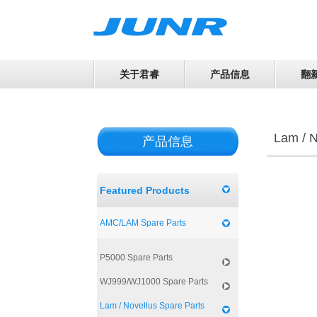
关于君睿
产品信息
翻
Lam / N
产品信息
Featured Products
AMC/LAM Spare Parts
P5000 Spare Parts
WJ999/WJ1000 Spare Parts
Lam / Novellus Spare Parts