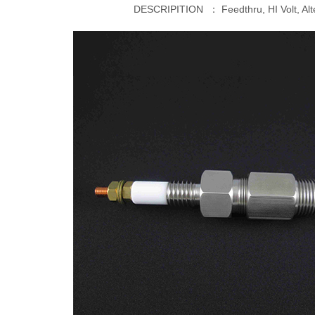
DESCRIPITION ：
Feedthru, HI Volt, Alt