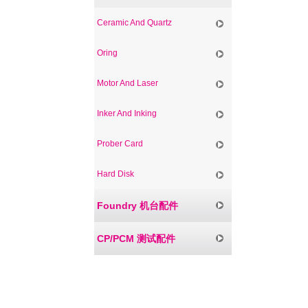
Ceramic And Quartz
Oring
Motor And Laser
Inker And Inking
Prober Card
Hard Disk
Foundry 机台配件
CP/PCM 测试配件