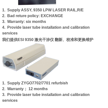
1. Supply ASSY, 9350 LPW LASER RAIL,R/E
2. Bad reture policy: EXCHANGE
3. Warranty: six months
4. Provide laser tube installation and calibration
services
我们提供ESI 9350 激光干涉仪 翻新、校准和更换维护
1. Supply ZYGO7702/7701 refurbish
2. Warranty； 12 months
3. Provide laser tube installation and calibration
services