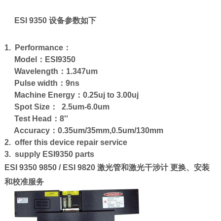
ESI 9350 设备参数如下
1. Performance：
Model：ESI9350
Wavelength：1.347um
Pulse width：9ns
Machine Energy：0.25uj to 3.00uj
Spot Size： 2.5um-6.0um
Test Head：8''
Accuracy：0.35um/35mm,0.5um/130mm
2. offer this device repair service
3. supply ESI9350 parts
ESI 9350 9850 / ESI 9820 激光管和激光干涉计 更换、安装
和校准服务