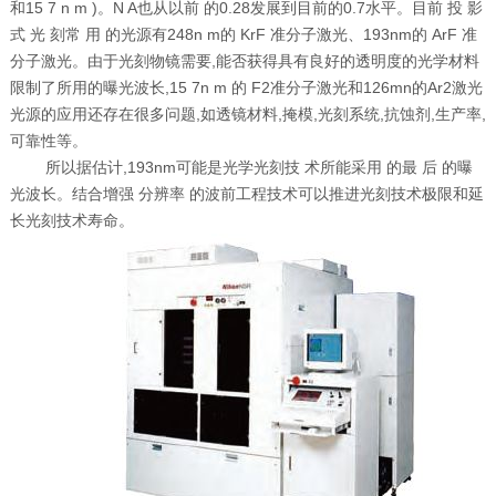
和
15 7 n m )
。
N A
也从以前 的
0.28
发展到目前的
0.7
水平。目前 投 影
式 光 刻常 用 的光源有
248n m
的
KrF
准分子激光、
193nm
的
ArF
准
分子激光。由于光刻物镜需要
,
能否获得具有良好的透明度的光学材料
限制了所用的曝光波长
,15 7n m
的
F2
准分子激光和
126mn
的
Ar2
激光
光源的应用还存在很多问题
,
如透镜材料
,
掩模
,
光刻系统
,
抗蚀剂
,
生产率
,
可靠性等。
所以据估计
,193nm
可能是光学光刻技 术所能采用 的最 后 的曝
光波长。结合增强 分辨率 的波前工程技术可以推进光刻技术极限和延
长光刻技术寿命。