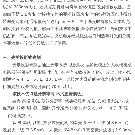
线
)
和
365nm(i
线
)
。这类光刻机结构简单
,
价格便宜
,
发展也较成熟。但
由由于是
1:1
复制
,
对掩模制作的要求较高
,
复制时的衍射效应也使得分
辨率受到限制
,
通常最高可达
1 p m
左右。由于曝光时掩模板直接和光
刻胶接触
,
极易污损。然而由于其成本低廉
,
至今在微细加工光刻技术中
仍占有一席之地
,
在微光学、微机电系统及微波器件制造等对光刻分辨
率要求相对较低的领域仍广泛使用。
三、光学投影式光刻
光学投影光刻是通过光学系统 以投影方法将掩模上的大规模集成
电路器件的结构 图形缩 小“ 印” 在涂有光致抗蚀 剂的硅 片上。缩小比
例通常有
4 : 1
、
5 : 1
、
10 : 1
等。该技术为目前的主流光刻技术
,
约占
目前光刻 设备市场分额的
70 %
以上。
该技术优点是分辨率高
,
不污损掩模板。
要提 高投 影光 刻的分辨率
,
就要缩短曝 光波 长 或增大光 学成
像系统 的数值孔径。因此
,
开发新 型短波长光源光刻机一 直是 国 际
上 的研 究热点
。
从
80
年代 以来
,
投影式光刻机 的曝光波 长从
g
线
(4 3 6 n m )
发展 到
i
线
(3 6 5nm)
、深 紫外
(24 8nm)
和 真空紫外波段
( 1 9 3nm