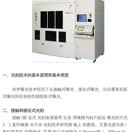
一、光刻技术的基本原理和基本类型
光学曝光技术经历了从接触式曝光、接近式曝光、分步重复投影
式曝光到目前的扫描投影式曝光。
二、接触和接近式光刻
接触
/
接 近式 光刻发展最早
,
它采 用掩模与硅片贴近 曝光的方式
1 : 1
复印掩激 光干涉 光刻技术研究模 板上 的图形。主要光源为汞
/
氛灯所产生 的紫外光
,
常用 的三个波段为
4 36nm(g
线
)
、
405nm (h