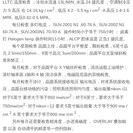
LLTC 温度检查 ；冷却水流速 13L/MIN ,水温 24 摄氏度 ；空调制冷压
2
2 ,
力 S 高压 在 14-16 kg / cm
, 低压 4.2 - 5.5 kg / cm
A 高压 1.4-1.6
MPA , 低压0.42-0.5 MPA 。
每日检查 汞灯电流 ， SUV-2001 N1 ,60-76 A ; SUV-2002 N1
60-76 A ; SUV-2003N1 70-93 A . 操作时间小于等于 750小时 ； 卤素
灯 Halogen lamp 操作时间11小时，ALCP 腔体温度 正负1 摄氏度。
每个星期检查 晶圆上传，晶圆平台平整度，颗粒检查，6英寸晶
元 2.5mm/150mm 、8英寸晶元 3um/200mm ; 晶圆平台支架倾斜检
查和矫正 ；
每月检查，对于晶圆平台 X Y轴丝杆检查，清洗油脂上油维护；
滚针轴承面 z轴和 θ 轴 清洁保养 ，电磁阻尼器的异物检查。
每月检查干涉计，晶圆系统接收电压 输出电压，对准系统接收电
压，晶圆台移动镜的污染；照明系统照明均匀度，输出能量nikon i11
2
对于5英寸 要求大于等于850 mw/cm
；对于6英寸，要求大于等于
2 ;
750
mw/cm
对于nikon
i 12
要求 5英寸输出能量 大于等于900 mw /
2 ,
2
cm
6 英寸要求大于等于800 mw /cm
。
另外每月还需要检查精准度，步进准确度 ， OVERLAY 叠加精
度 以及 自动调平的精度等一些列指标。