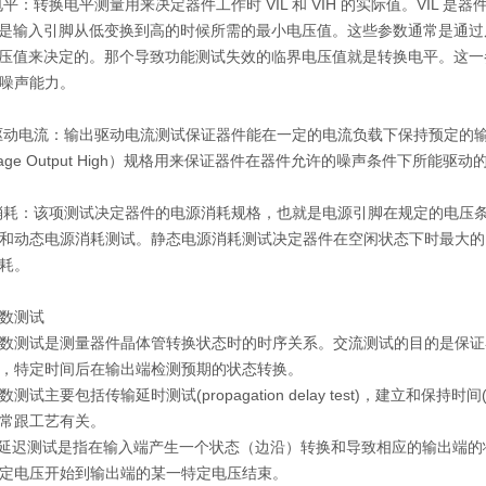
电平：转换电平测量用来决定器件工作时
VIL
和
VIH
的实际值。
VIL
是器
是输入引脚从低变换到高的时候所
需的最小电压值。这些参数通常是通过
压值来决定的。那个导致功能测试失效的临界电压值就是转换电平。这一
噪声能力。
驱动电流：输出驱动电流测试保证器件能在一定的电流负载下保持预定的
age Output High
）规格用来保证器件在器件允许
的噪声条件下所能驱动
消耗：该项测试决定器件的电源消耗规格，也就是电源引脚在规定的电压
和动态电源消耗测试。静态电源消耗
测试决定器件在空闲状态下时最大的
耗。
数测试
数测试是测量器件晶体管转换状态时的时序关系。交流测试的目的是保证
，特定时间后在输出端检测预期的状态转换。
数测试主要包括传输延时测试
(propagation delay test)
，建立和保持时间
常跟工艺有关。
输延迟测试是指在输入端产生一个状态（边沿）转换和导致相应的输出端
定电压开始到输出端的某一特定电压结束。