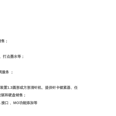
和销售；
、打点墨水等；
网服务 ；
装置
1.3
圆形或方形清针机、提供针卡锁紧器、任
用软驱和硬盘销售；
A 接口 、MO功能添加等