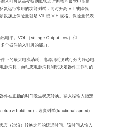
件输入引
脚从高变换到低状态时所需的最大电压值，
反复运行常用的功能测试，同时升高
VIL
或降低
参数
加上保险量就是
VIL
或
VIH
规格。保险量代表
输出电平。
VOL
（
Voltage Output Low
）和
的多个器件输入引脚的能力。
条件下的最
大电流消耗。电源消耗测试可分为静态电
电源消耗，而动态电源消耗测试决定器件工作时的
器件在正确的时间发生状态转换。输入端输入指定
(setup & holdtime)
，速度测试
(functional speed)
的状态（边沿）转换之间的延迟时间。该时间从输入