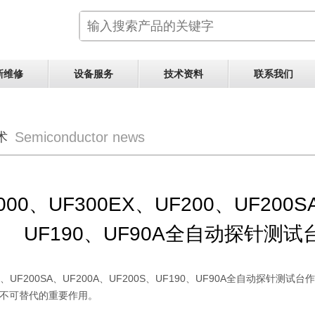
新维修
设备服务
技术资料
联系我们
Semiconductor news
术
000、UF300EX、UF200、UF200S
UF190、UF90A全自动探针测
0
、
UF200SA
、
UF200A
、
UF200S
、
UF190
、
UF90A
全自动探针测试台
不可替代的重要作用。