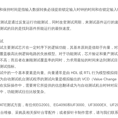
立和保持时间是指输入数据转换必须提前锁定输入时钟的时间和在锁定输
速度测试是通过反复运行功能测试，同时改变测试周期，来测试器件运行的
测试的目的是找到器件所能运行的最快速度。
试
试主要测试芯片在一定时序下的逻辑功能，其基本原则是借助于向量，对
覆盖极高比例逻辑电路的失效模型。对于功能测试，芯片验证和量产测试
不高；而后者在兼顾测试覆盖率的同时，力求用最短的时间来达到测试目
测试指标。
试中的一个基本要素是向量。向量通常是由
HDL
或
RTL
行为模型模拟得
为自动测试机台测试程序的测试向量是模拟输出的
VCD
（
Value Change
在实际操作中，需要将它所提供的信息翻译成为与自动测试机台时钟对应
中，功能测试往往比较复杂。
ATE
测试方面，有任何
EG2001
、
EG4090
和
UF3000
、
UF3000EX
、
UF2
针台维修、采购及相关探针台零配件；或者探针卡制作需求，请与我们联