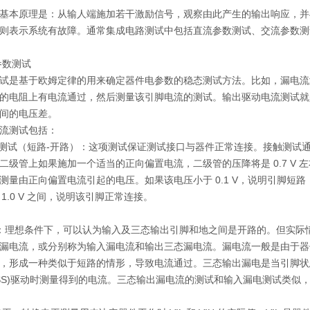
基本原理是：从输人端施加若干激励信号，观察由此产生的输出响应，并
则表示系统有故障。通常集成电路测试中包括直流参数测试、交流参数测
参数测试
试是基于欧姆定律的用来确定器件电参数的稳态测试方法。比如，漏电流
的电阻上有电流通过，然后测量该引脚电流的测试。输出驱动电流测试就
间的电压差。
流测试包括：
测试（短路
-
开路）：这项测试保证测试接口与器件正常连接。接触测试
二级管上如果施加一个适当的正向偏
置电流，二级管的压降将是
0.7 V
左
测量由正向偏置电流引起的电压。如果该电压小于
0.1 V
，说明引脚短路
1.0 V
之间，说明该引脚正常连接。
：理想条件下，可以认为输入及三态输出引脚和地之间是开路的。但实际
漏电流，或分别称为输入漏电流和输出
三态漏电流。漏电流一般是由于器
，形成一种类似于短路的情形，导致电流通过。三态输出漏电是当引脚状
S)
驱动时测量得到的电流。三态输出
漏电流的测试和输入漏电测试类似