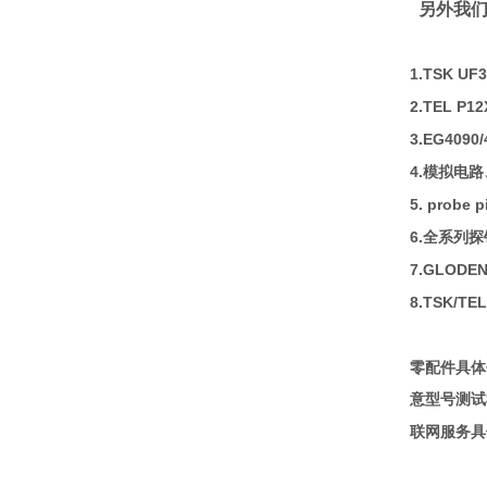
另外我们
1.TSK UF
2.TEL P
3.EG409
4.模拟电
5. prob
6.全系列
7.GLODE
8.TSK/
零配件具
意型号测试
联网服务具