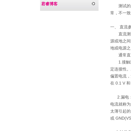
君睿博客
测试的
常，不一致
一、
直流
直流测
源或地之间
地或电源之
通常直
1.
接触
定连接性。
偏
置电流，
在
0.1 V
和
2.
漏电
电流就称为
太薄
引起的
或
GND(VS