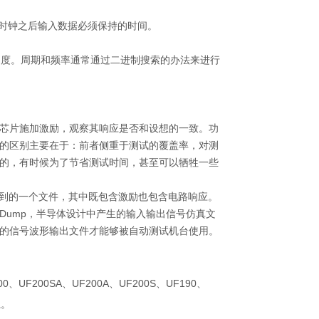
入时钟之后输入数据必须保持的时间。
速度。周期和频率通常通过二进制搜索的办法来进行
芯片施加激励，观察其响应是否和设想的一致。功
的区别主要在于：前者侧重于测试的覆盖率，对测
的，有时候为了节省测试时间，甚至可以牺牲一些
到的一个文件，其中既包含激励也包含电路响应。
 Dump
，半导体设计中产生的输入输出信号仿真文
的信号波形输出文件才能够被自动测试机台使用。
00
、
UF200SA、
UF200A
、
UF200S
、
UF190
、
系。