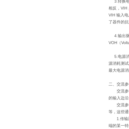
3.
转换
相反，
VIH
VIH
输入电
了器件的抗
4.
输出
VOH
（
Volt
5.
电源
源消耗测试
最
大电源消
二、交流参
交流参
的输入边沿
交流参
等，这些通
1.传
端的某一特