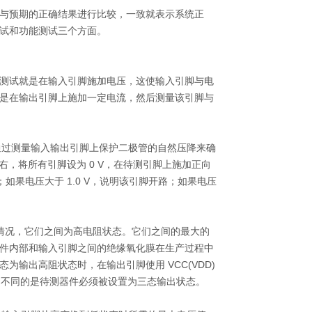
与预期的正确结果进行比较，一致就表示系统正
试和功能测试三个方面。
测试就是在输入引脚施加电压，这使输入引脚与电
是在输出引脚上施加一定电流，然后测量该引脚与
通过测量输
入输出引脚上保护二极管的自然压降来确
右，将所有引脚设为
0 V
，在待测引脚上施加正向
；如果
电压大于
1.0 V
，说明该引脚开路；如果电压
情况，它们
之间为高电阻状态。它们之间的最大的
件内部和输入引脚之间的绝缘氧化膜在生产过程中
态为输出
高阻状态时，在输出引脚使用
VCC(VDD)
，不同的是待测器件必须被设置为三态输出状态。