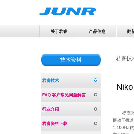
关于君睿
产品信息
翻
君睿技
技术资料
君睿技术
Nik
FAQ 客户常见问题解答
行业介绍
提高
振动干扰以
君睿资料下载
1-100Hz