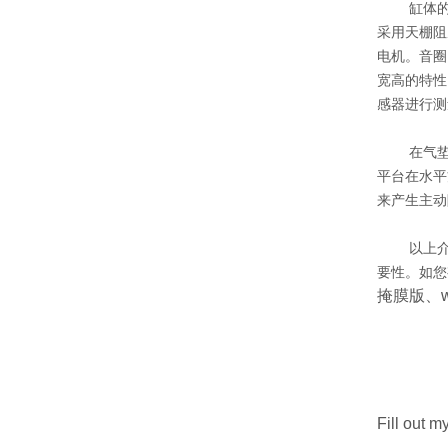
缸体
采用天棚阻
电机。音圈
宽高的特性
感器进行测
在气
平台在水平
来产生主动
以上介
要性。如您
掩膜版、w
Fill out m