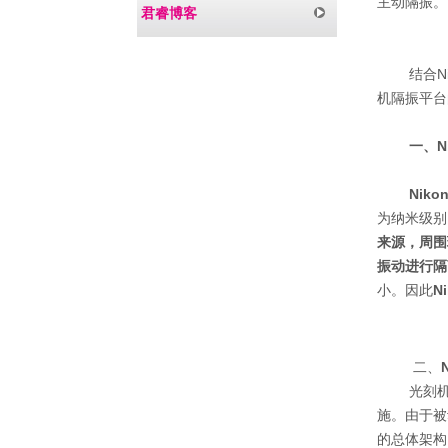
主动隔振。
君睿博客
结合
N
机隔振平台
一、
N
Nikon
为纳米级别
来源，周围
振动进行隔
小。因此
Ni
二、
光刻
施。由于被
的总体架构