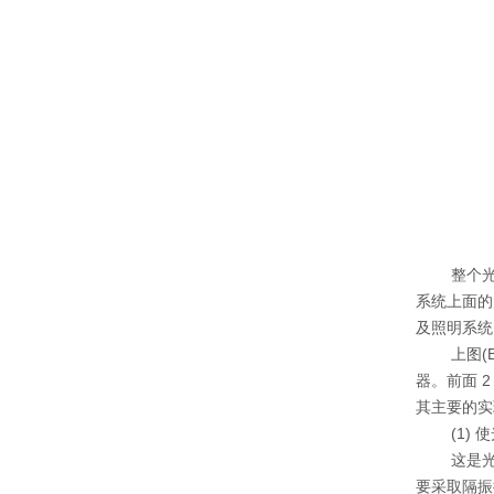
整个
系统上面
及照明系统
上图
(
器。前面
其主要的实
(1
这是
要采取隔振