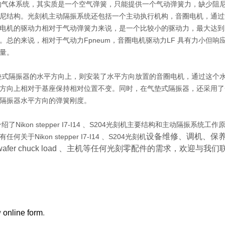
的气体系统，其实质是一个空气弹簧，只能提供一个气动弹簧力，缺少阻
尼结构。光刻机主动隔振系统还包括一个主动执行机构，音圈电机，通过
电机的驱动力相对于气动弹簧力来说，是一个比较小的驱动力，最大达到
。总的来说，相对于气动力F
pneum
，音圈电机驱动力
LF
具有力小但响
量。
垫式隔振器的水平方向上，则安装了水平方向放置的音圈电机，通过这个
方向上相对于基座保持相对位置不变。同时，在气垫式隔振器，还采用了
隔振器水平方向的弹簧刚度。
绍了Nikon stepper I7-I14 、S204光刻机主要结构和主动隔
设备维修、调机、保
有任何关于
Nikon stepper I7-I14 、S204光刻机
afer chuck load 、主机等任何光刻零配件的需求，欢迎与我们
y
online form
.