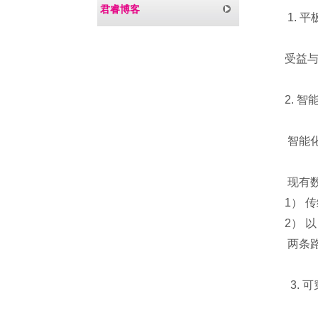
君睿博客
1. 平
受益与国
2. 智
智能化是
现有数字
1） 传
2） 以 
两条路径
3. 可