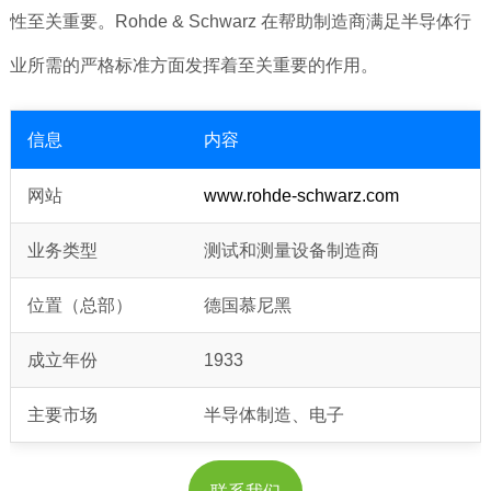
性至关重要。Rohde & Schwarz 在帮助制造商满足半导体行
业所需的严格标准方面发挥着至关重要的作用。
信息
内容
网站
www.rohde-schwarz.com
业务类型
测试和测量设备制造商
位置（总部）
德国慕尼黑
成立年份
1933
主要市场
半导体制造、电子