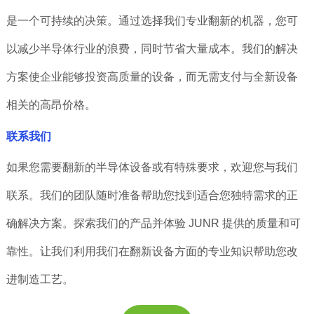
是一个可持续的决策。通过选择我们专业翻新的机器，您可
以减少半导体行业的浪费，同时节省大量成本。我们的解决
方案使企业能够投资高质量的设备，而无需支付与全新设备
相关的高昂价格。
联系我们
如果您需要翻新的半导体设备或有特殊要求，欢迎您与我们
联系。我们的团队随时准备帮助您找到适合您独特需求的正
确解决方案。探索我们的产品并体验 JUNR 提供的质量和可
靠性。让我们利用我们在翻新设备方面的专业知识帮助您改
进制造工艺。