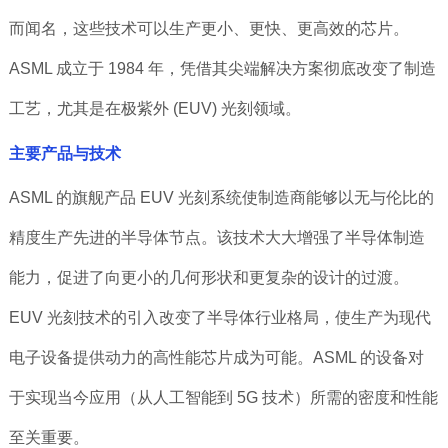
而闻名，这些技术可以生产更小、更快、更高效的芯片。
ASML 成立于 1984 年，凭借其尖端解决方案彻底改变了制造
工艺，尤其是在极紫外 (EUV) 光刻领域。
主要产品与技术
ASML 的旗舰产品 EUV 光刻系统使制造商能够以无与伦比的
精度生产先进的半导体节点。该技术大大增强了半导体制造
能力，促进了向更小的几何形状和更复杂的设计的过渡。
EUV 光刻技术的引入改变了半导体行业格局，使生产为现代
电子设备提供动力的高性能芯片成为可能。ASML 的设备对
于实现当今应用（从人工智能到 5G 技术）所需的密度和性能
至关重要。