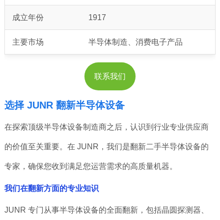
成立年份
1917
主要市场
半导体制造、消费电子产品
联系我们
选择 JUNR 翻新半导体设备
在探索顶级半导体设备制造商之后，认识到行业专业供应商
的价值至关重要。在 JUNR，我们是翻新二手半导体设备的
专家，确保您收到满足您运营需求的高质量机器。
我们在翻新方面的专业知识
JUNR 专门从事半导体设备的全面翻新，包括晶圆探测器、