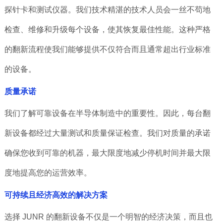
探针卡和测试仪器。我们技术精湛的技术人员会一丝不苟地
检查、维修和升级每个设备，使其恢复最佳性能。这种严格
的翻新流程使我们能够提供不仅符合而且通常超出行业标准
的设备。
质量承诺
我们了解可靠设备在半导体制造中的重要性。因此，每台翻
新设备都经过大量测试和质量保证检查。我们对质量的承诺
确保您收到可靠的机器，最大限度地减少停机时间并最大限
度地提高您的运营效率。
可持续且经济高效的解决方案
选择 JUNR 的翻新设备不仅是一个明智的经济决策，而且也