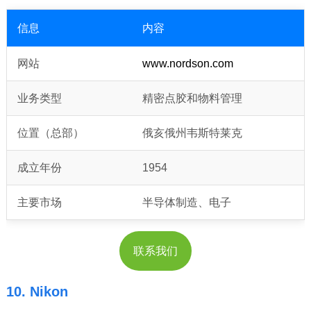
信息
内容
网站
www.nordson.com
业务类型
精密点胶和物料管理
位置（总部）
俄亥俄州韦斯特莱克
成立年份
1954
主要市场
半导体制造、电子
联系我们
10. Nikon