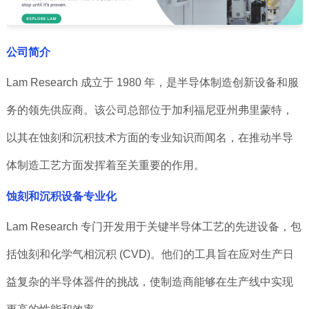
公司简介
Lam Research 成立于 1980 年，是半导体制造创新设备和服
务的领先供应商。该公司总部位于加利福尼亚州弗里蒙特，
以其在蚀刻和沉积技术方面的专业知识而闻名，在推动半导
体制造工艺方面发挥着至关重要的作用。
蚀刻和沉积设备专业化
Lam Research 专门开发用于关键半导体工艺的先进设备，包
括蚀刻和化学气相沉积 (CVD)。他们的工具旨在应对生产日
益复杂的半导体器件的挑战，使制造商能够在生产线中实现