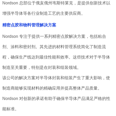
Nordson 总部位于俄亥俄州韦斯特莱克，是提供创新技术以
增强半导体等各行业制造工艺的主要供应商。
精密点胶和物料管理解决方案
Nordson 专注于提供一系列精密点胶解决方案，包括粘合
剂、涂料和密封剂。其先进的材料管理系统简化了制造流
程，确保生产线达到最佳性能和效率。这些技术对于半导体
制造至关重要，特别是在封装和组装领域。
该公司的解决方案对半导体封装和组装产生了重大影响，使
制造商能够实现材料的精确应用并提高整体产品质量。
Nordson 对创新的承诺有助于确保半导体产品满足严格的性
能标准。