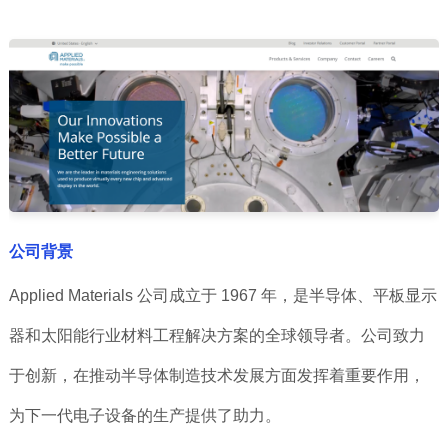
公司背景
Applied Materials 公司成立于 1967 年，是半导体、平板显示
器和太阳能行业材料工程解决方案的全球领导者。公司致力
于创新，在推动半导体制造技术发展方面发挥着重要作用，
为下一代电子设备的生产提供了助力。