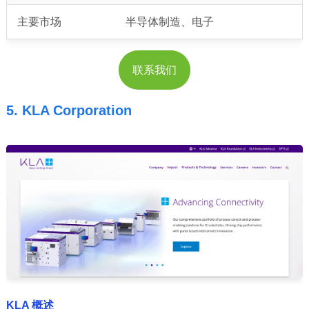
主要市场
半导体制造、电子
联系我们
5. KLA Corporation
KLA 概述