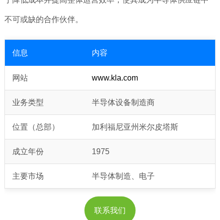
不可或缺的合作伙伴。
信息
内容
网站
www.kla.com
业务类型
半导体设备制造商
位置（总部）
加利福尼亚州米尔皮塔斯
成立年份
1975
主要市场
半导体制造、电子
联系我们