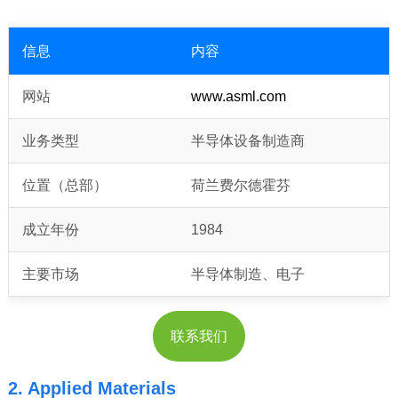
信息
内容
网站
www.asml.com
业务类型
半导体设备制造商
位置（总部）
荷兰费尔德霍芬
成立年份
1984
主要市场
半导体制造、电子
联系我们
2. Applied Materials