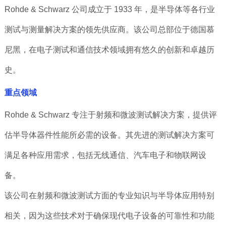
Rohde & Schwarz 公司成立于 1933 年，是半导体等各行业
测试与测量解决方案的领先供应商。该公司总部位于德国慕
尼黑，在电子测试和通信技术领域拥有悠久的创新和卓越历
史。
重点领域
Rohde & Schwarz 专注于射频和微波测试解决方案，提供评
估半导体器件性能所必需的设备。其先进的测试解决方案可
满足各种应用需求，包括无线通信、汽车电子和物联网设
备。
该公司在射频和微波测试方面的专业知识与半导体应用特别
相关，因为这些技术对于确保现代电子设备的可靠性和功能