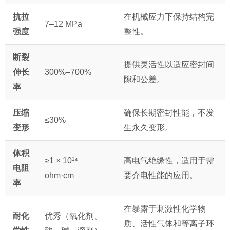
抗拉
在机械应力下保持结构完
7–12 MPa
强度
整性。
断裂
提供灵活性以适应密封间
伸长
300%–700%
隙和公差。
率
压缩
确保长期密封性能，不发
≤30%
变形
生永久变形。
体积
≥1 × 10¹⁴
高电气绝缘性，适用于需
电阻
ohm·cm
要介电性能的应用。
率
在暴露于刺激性化学物
耐化
优秀（氧化剂、
质、活性气体和等离子环