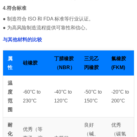
4.符合标准
● 制造符合 ISO 和 FDA 标准等行业认证。
● 为高风险制造流程提供可靠性和信心。
与其他材料的比较
属
丁腈橡胶
三元乙
氟橡胶
硅橡胶
性
（NBR）
丙橡胶
(FKM)
温
度
-60°C to
-40°C to
-50°C to
-20°C to
范
230°C
120°C
150°C
200°C
围
耐
良好
优秀
优秀（等
化
（碱、
（碳氢