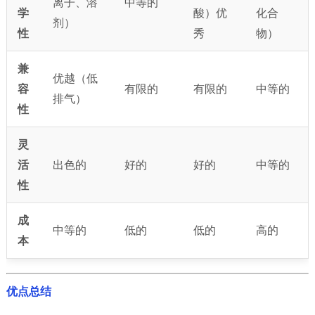
离子、溶
中等的
学
酸）优
化合
剂）
性
秀
物）
兼
优越（低
容
有限的
有限的
中等的
排气）
性
灵
活
出色的
好的
好的
中等的
性
成
中等的
低的
低的
高的
本
优点总结