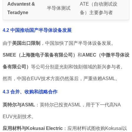
Advantest &
ATE（自动测试设
半导体测试
Teradyne
备）主要参与者
4.2 中国推动国产半导体设备发展
由于
美国出口限制
，中国加快了国产半导体设备发展。
SMEE（上海微电子装备有限公司）
和
AMEC（中微半导体设
备有限公司）
等公司分别是光刻和蚀刻领域的新兴参与者。
然而，中国在EUV技术方面仍然落后，严重依赖ASML。
4.3 合并、收购和战略合作
英特尔与ASML
：英特尔已投资ASML，用于下一代高NA
EUV光刻技术。
应用材料与Kokusai Electric
：应用材料试图收购Kokusai以