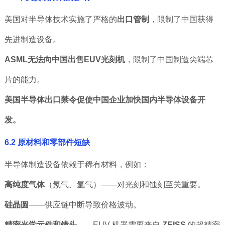
美国对半导体技术实施了严格的
出口管制
，限制了中国获得
先进制造设备。
ASML无法向中国出售EUV光刻机
，限制了中国制造尖端芯
片的能力。
美国半导体出口禁令促使中国企业加快国内半导体设备开
发。
6.2 原材料和零部件短缺
半导体制造设备依赖于稀有材料，例如：
高纯度气体
（氖气、氩气）——对光刻和蚀刻至关重要。
硅晶圆
——供应链中断导致价格波动。
精密光学元件和镜头
——EUV 机器需要来自
ZEISS
的超精密