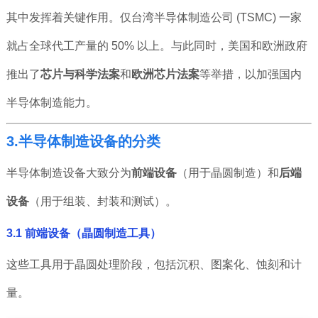
其中发挥着关键作用。仅台湾半导体制造公司 (TSMC) 一家
就占全球代工产量的 50% 以上。与此同时，美国和欧洲政府
推出了
芯片与科学法案
和
欧洲芯片法案
等举措，以加强国内
半导体制造能力。
3.半导体制造设备的分类
半导体制造设备大致分为
前端设备
（用于晶圆制造）和
后端
设备
（用于组装、封装和测试）。
3.1 前端设备（晶圆制造工具）
这些工具用于晶圆处理阶段，包括沉积、图案化、蚀刻和计
量。