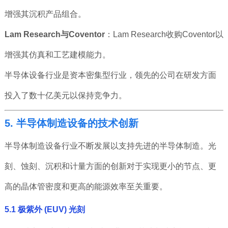
增强其沉积产品组合。
Lam Research与Coventor
：Lam Research收购Coventor以
增强其仿真和工艺建模能力。
半导体设备行业是资本密集型行业，领先的公司在研发方面
投入了数十亿美元以保持竞争力。
5. 半导体制造设备的技术创新
半导体制造设备行业不断发展以支持先进的半导体制造。光
刻、蚀刻、沉积和计量方面的创新对于实现更小的节点、更
高的晶体管密度和更高的能源效率至关重要。
5.1 极紫外 (EUV) 光刻