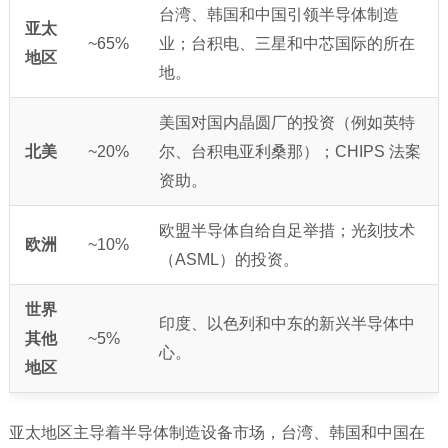
台湾、韩国和中国引领半导体制造
亚太
~65%
业；台积电、三星和中芯国际的所在
地区
地。
美国对国内晶圆厂的投资（例如英特
北美
~20%
尔、台积电亚利桑那）；CHIPS 法案
资助。
欧盟半导体自给自足举措；光刻技术
欧洲
~10%
（ASML）的投资。
世界
印度、以色列和中东的新兴半导体中
其他
~5%
心。
地区
亚太地区主导着半导体制造设备市场，台湾、韩国和中国在