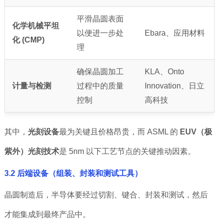
平滑晶圆表面
化学机械平坦
以便进一步处
Ebara、应用材料
化 (CMP)
理
确保晶圆加工
KLA、Onto
计量与检测
过程中的质量
Innovation、日立
控制
高科技
其中，
光刻设备
最为关键且价格昂贵，而 ASML 的
EUV（极
紫外）光刻技术
是 5nm 以下工艺节点的关键推动因素。
3.2 后端设备（组装、封装和测试工具）
晶圆制造后，半导体要经过切割、键合、封装和测试，然后
才能集成到最终产品中。