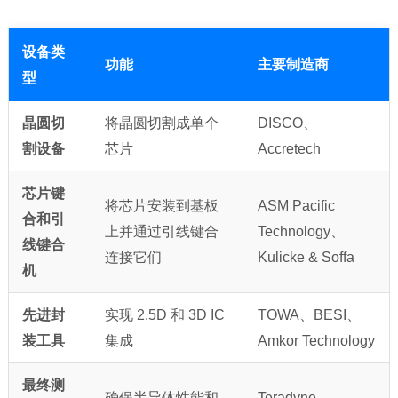
设备类
功能
主要制造商
型
晶圆切
将晶圆切割成单个
DISCO、
割设备
芯片
Accretech
芯片键
将芯片安装到基板
ASM Pacific
合和引
上并通过引线键合
Technology、
线键合
连接它们
Kulicke & Soffa
机
先进封
实现 2.5D 和 3D IC
TOWA、BESI、
装工具
集成
Amkor Technology
最终测
确保半导体性能和
Teradyne、