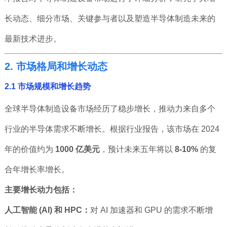
长动态、细分市场、关键参与者以及塑造半导体制造未来的
最新技术进步。
2. 市场格局和增长动态
2.1 市场规模和增长趋势
全球半导体制造设备市场经历了稳步增长，推动力来自多个
行业的半导体需求不断增长。根据行业报告，该市场在 2024
年的价值约为
1000 亿美元
，预计未来五年将以
8-10%
的复
合年增长率增长。
主要增长动力包括：
人工智能 (AI) 和 HPC：
对 AI 加速器和 GPU 的需求不断增