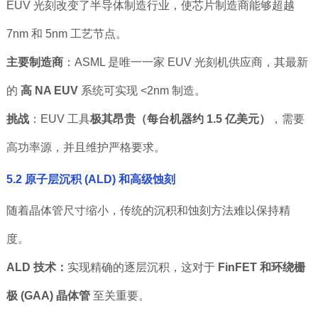
EUV 光刻改变了半导体制造行业，使芯片制造商能够超越
7nm 和 5nm 工艺节点。
主要制造商
：ASML 是唯一一家 EUV 光刻机供应商，其最新
的
高 NA EUV
系统可实现 <2nm 制造。
挑战
：EUV 工具
极其昂贵（每台机器约 1.5 亿美元）
，需要
高功率源，并且维护严格要求。
5.2 原子层沉积 (ALD) 和高级蚀刻
随着晶体管尺寸缩小，传统的沉积和蚀刻方法难以保持精
度。
ALD 技术：
实现精确的逐层沉积，这对于
FinFET 和环绕栅
极 (GAA) 晶体管
至关重要。