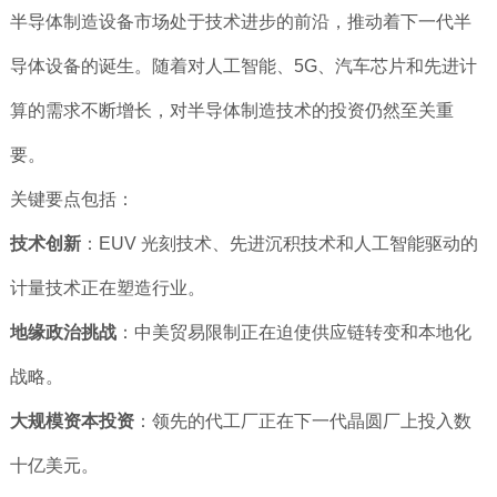
半导体制造设备市场处于技术进步的前沿，推动着下一代半
导体设备的诞生。随着对人工智能、5G、汽车芯片和先进计
算的需求不断增长，对半导体制造技术的投资仍然至关重
要。
关键要点包括：
技术创新
：EUV 光刻技术、先进沉积技术和人工智能驱动的
计量技术正在塑造行业。
地缘政治挑战
：中美贸易限制正在迫使供应链转变和本地化
战略。
大规模资本投资
：领先的代工厂正在下一代晶圆厂上投入数
十亿美元。