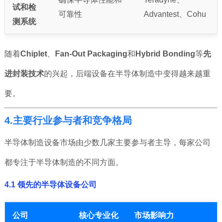
试和检
可靠性
Advantest、Cohu
测系统
随着
Chiplet
、
Fan-Out Packaging
和
Hybrid Bonding
等
先
进封装技术
的兴起，后端设备在半导体制造中变得越来越重
要。
4.主要行业参与者和竞争格局
半导体制造设备市场由少数几家主要参与者主导，每家公司
都专注于半导体制造的不同方面。
4.1 领先的半导体设备公司
公司
核心专业化
市场影响力