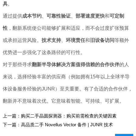
具
。
通过提供
成本节约
、
可靠性验证
、
部署速度更快
和
可定制
性
，翻新系统使公司能够扩展和适应，而不会过度扩张预算
或承担运营风险。
技术支持
、
环境责任
和
旧设备访问
等额外
优势进一步强化了这条路径的可行性。
对于那些寻求
翻新半导体解决方案值得信赖的合作伙伴
的人
来说，选择经验丰富的供应商（例如拥有15年以上全球半导
体设备服务经验的JUNR）至关重要。有了合适的合作伙伴，
翻新并不意味着次优。它意味着智能、可持续、可扩展。
上一篇：
购买二手晶圆探测器：购买前需检查的关键因素
下一篇：
高品质二手 Novellus Vector 备件 | JUNR 技术